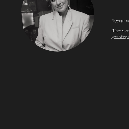
Ведущая м
Шорт лист
@wedding 