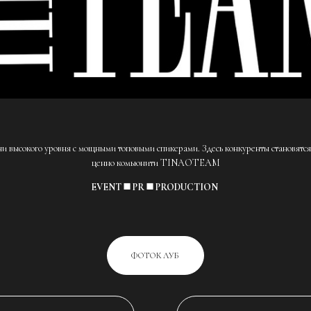
ысокого уровня с мощными топовыми спикерами. Здесь конкуренты становятс
ценно комьюнити TINAOTEAM
EVENT ◼️ PR ◼️ PRODUCTION
ФОТОКЛУБ