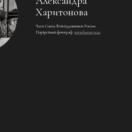
Александра
Харитонова
Член Союза Фотохудожников России
Портретный фотограф
www.fostorya.ru