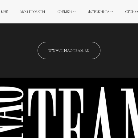
 МНЕ
МОИ ПРОЕКТЫ
СЪЁМКИ
ФОТОКНИГА
СТОИМ
WWW.TINAOTEAM.RU