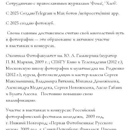
Сотрудничаю с православными журналами 'Фома', ' Хлеб'.
С 2025 СоздаюTelegram и Max ботов /нейросети/mini app.
С 2025 создаю фотоклуб.
Своим главным достижением считаю свой многолетний путь
в фотографии — это образование и активное участие
в выставках и конкурсах.
Окончила Фотофакультет им. Ю. А. Гальперина (куратор
П. М. Маркин, 2009 г. ; СПбГУ Кино и Телевидения (2012 г.);
Московскую школу фотографии и мультимедиа им. Родченко
(2012 г.); курсы, фотоэкспедиции и мастер-классы Сергея
Максимишина, Владимира Вяткина, Михаила Доможилова,
Александра Медведева, Сергея Новожилова, Ласло Габани
и Булата Алеева. Постоянно повышаю свою
квалификацию.
Участие в выставках и конкурсах: Российский
фотографический фестиваль молодежи, 2009 год,
г. Нижний Новгород; «Первая Фотобиеннале Русского
музея», 2009 год, г. Санкт-Петербург; Финалист Премии