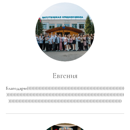
Евгения
Благодарю)))))))))))))))))))))))))))))))))))))))))))))))))))))))))))))))))))
)))))))))))))))))))))))))))))))))))))))))))))))))))))))))))))))))))))))))))))))))
))))))))))))))))))))))))))))))))))))))))))))))))))))))))))))))))))))))))))))))